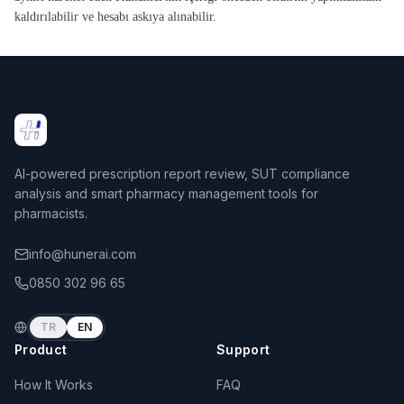
kaldırılabilir ve hesabı askıya alınabilir.
Hüner AI
AI-powered prescription report review, SUT compliance
analysis and smart pharmacy management tools for
pharmacists.
info@hunerai.com
0850 302 96 65
TR
EN
Product
Support
How It Works
FAQ