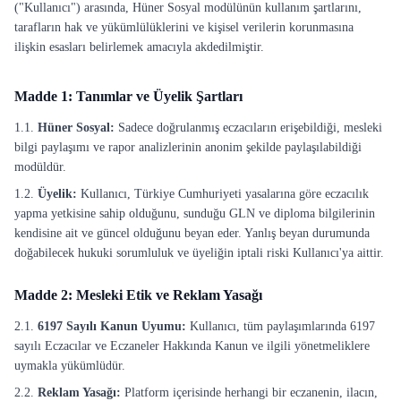
("Kullanıcı") arasında, Hüner Sosyal modülünün kullanım şartlarını,
tarafların hak ve yükümlülüklerini ve kişisel verilerin korunmasına
ilişkin esasları belirlemek amacıyla akdedilmiştir.
Madde 1: Tanımlar ve Üyelik Şartları
1.1.
Hüner Sosyal:
Sadece doğrulanmış eczacıların erişebildiği, mesleki
bilgi paylaşımı ve rapor analizlerinin anonim şekilde paylaşılabildiği
modüldür.
1.2.
Üyelik:
Kullanıcı, Türkiye Cumhuriyeti yasalarına göre eczacılık
yapma yetkisine sahip olduğunu, sunduğu GLN ve diploma bilgilerinin
kendisine ait ve güncel olduğunu beyan eder. Yanlış beyan durumunda
doğabilecek hukuki sorumluluk ve üyeliğin iptali riski Kullanıcı'ya aittir.
Madde 2: Mesleki Etik ve Reklam Yasağı
2.1.
6197 Sayılı Kanun Uyumu:
Kullanıcı, tüm paylaşımlarında 6197
sayılı Eczacılar ve Eczaneler Hakkında Kanun ve ilgili yönetmeliklere
uymakla yükümlüdür.
2.2.
Reklam Yasağı:
Platform içerisinde herhangi bir eczanenin, ilacın,