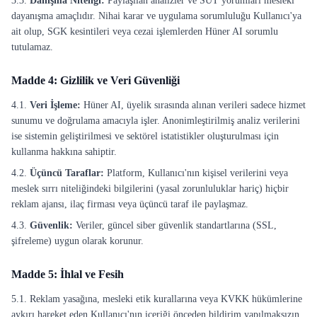
3.3.
Danışma Niteliği:
Paylaşılan analizler ve SUT yorumları mesleki
dayanışma amaçlıdır. Nihai karar ve uygulama sorumluluğu Kullanıcı'ya
ait olup, SGK kesintileri veya cezai işlemlerden Hüner AI sorumlu
tutulamaz.
Madde 4: Gizlilik ve Veri Güvenliği
4.1.
Veri İşleme:
Hüner AI, üyelik sırasında alınan verileri sadece hizmet
sunumu ve doğrulama amacıyla işler. Anonimleştirilmiş analiz verilerini
ise sistemin geliştirilmesi ve sektörel istatistikler oluşturulması için
kullanma hakkına sahiptir.
4.2.
Üçüncü Taraflar:
Platform, Kullanıcı'nın kişisel verilerini veya
meslek sırrı niteliğindeki bilgilerini (yasal zorunluluklar hariç) hiçbir
reklam ajansı, ilaç firması veya üçüncü taraf ile paylaşmaz.
4.3.
Güvenlik:
Veriler, güncel siber güvenlik standartlarına (SSL,
şifreleme) uygun olarak korunur.
Madde 5: İhlal ve Fesih
5.1. Reklam yasağına, mesleki etik kurallarına veya KVKK hükümlerine
aykırı hareket eden Kullanıcı'nın içeriği önceden bildirim yapılmaksızın