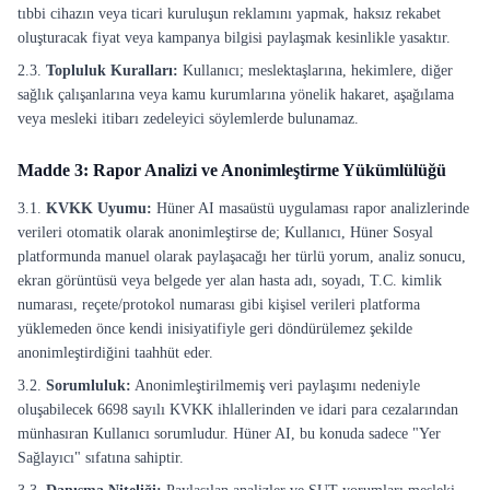
tıbbi cihazın veya ticari kuruluşun reklamını yapmak, haksız rekabet
oluşturacak fiyat veya kampanya bilgisi paylaşmak kesinlikle yasaktır.
2.3.
Topluluk Kuralları:
Kullanıcı; meslektaşlarına, hekimlere, diğer
sağlık çalışanlarına veya kamu kurumlarına yönelik hakaret, aşağılama
veya mesleki itibarı zedeleyici söylemlerde bulunamaz.
Madde 3: Rapor Analizi ve Anonimleştirme Yükümlülüğü
3.1.
KVKK Uyumu:
Hüner AI masaüstü uygulaması rapor analizlerinde
verileri otomatik olarak anonimleştirse de; Kullanıcı, Hüner Sosyal
platformunda manuel olarak paylaşacağı her türlü yorum, analiz sonucu,
ekran görüntüsü veya belgede yer alan hasta adı, soyadı, T.C. kimlik
numarası, reçete/protokol numarası gibi kişisel verileri platforma
yüklemeden önce kendi inisiyatifiyle geri döndürülemez şekilde
anonimleştirdiğini taahhüt eder.
3.2.
Sorumluluk:
Anonimleştirilmemiş veri paylaşımı nedeniyle
oluşabilecek 6698 sayılı KVKK ihlallerinden ve idari para cezalarından
münhasıran Kullanıcı sorumludur. Hüner AI, bu konuda sadece "Yer
Sağlayıcı" sıfatına sahiptir.